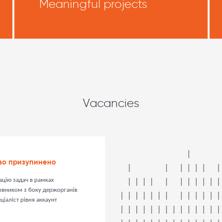
Meaningful projects
Vacancies
во призупинено
ацію задач в рамках
мовником з боку держорганів
ціаліст рівня аккаунт