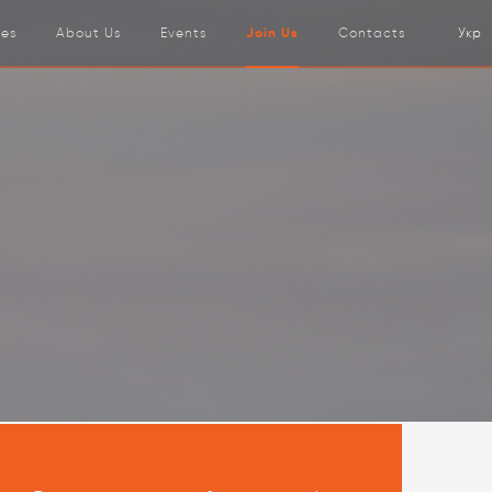
Укр
ces
About Us
Events
Join Us
Contacts
ions projects
ange projects