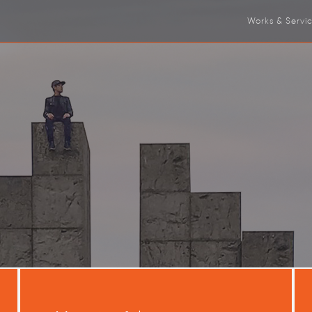
Works & Servi
Consulting
Communicat
Systemic ch
Trainings